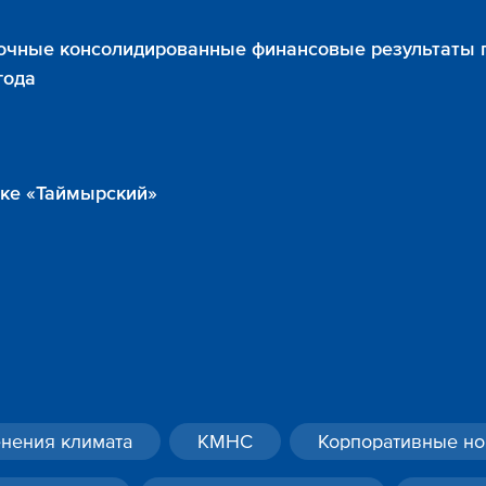
очные консолидированные финансовые результаты 
года
ике «Таймырский»
нения климата
КМНС
Корпоративные но