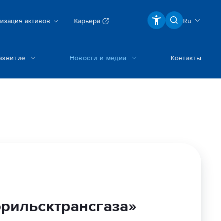
изация активов
Карьера
Ru
азвитие
Новости и медиа
Контакты
рильсктрансгаза»