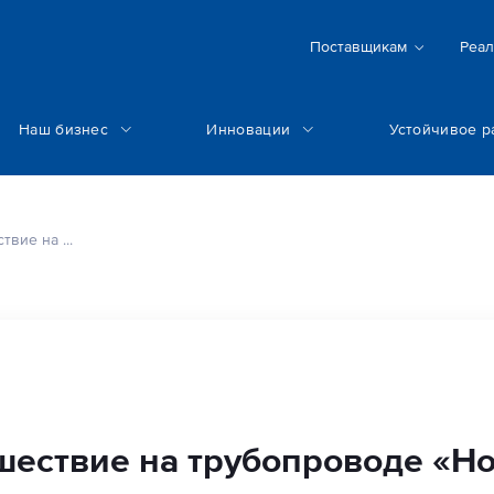
Поставщикам
Реал
Наш бизнес
Инновации
Устойчивое р
вие на ...
ествие на трубопроводе «Но