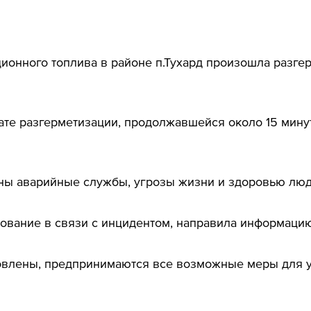
ационного топлива в районе п.Тухард произошла разге
те разгерметизации, продолжавшейся около 15 минут
ы аварийные службы, угрозы жизни и здоровью люде
ование в связи с инцидентом, направила информаци
овлены, предпринимаются все возможные меры для у