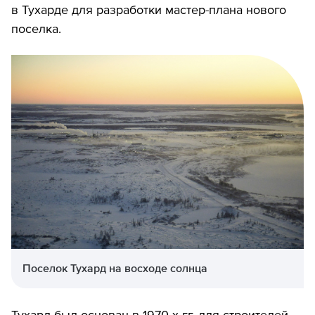
в Тухарде для разработки мастер-плана нового
поселка.
Поселок Тухард на восходе солнца
Тухард был основан в
1970-х
гг. для строителей