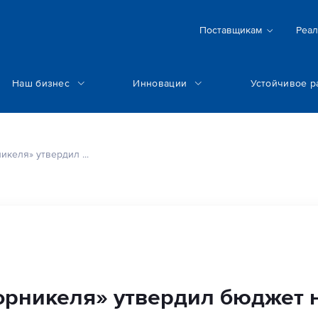
Поставщикам
Реал
Наш бизнес
Инновации
Устойчивое р
келя» утвердил ...
орникеля» утвердил бюджет н