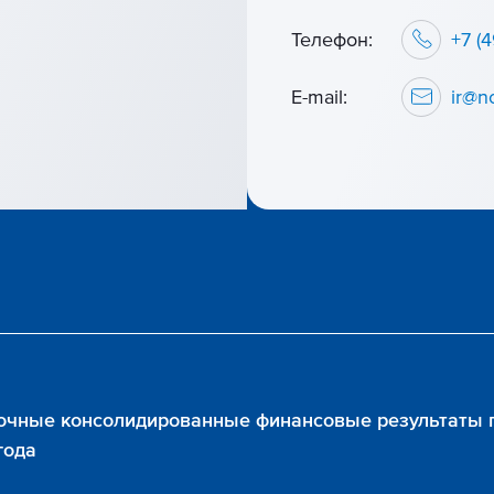
Телефон:
+7 (
E-mail:
ir@no
очные консолидированные финансовые результаты 
года