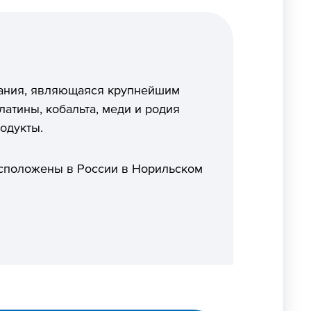
пания, являющаяся крупнейшим
атины, кобальта, меди и родия
родукты.
сположены в России в Норильском