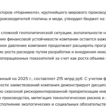
кторов «Норникеля», крупнейшего мирового произво
производителей платины и меди, утвердил бюджет на 
 сложной геополитической ситуации, волатильности н
ние финансовой устойчивости компании остается ва
ное давление компания продолжает расширять прог
ие роста расходов путем разработки и внедрения ин
перационных показателей за счет как роста объема п
ный на 2025 г., составляет 215 млрд руб. С учетом
мости заимствований компания демонстрирует дисци
 по сквозной рискориентированной приоритизации и
производства, митигация технологических рисков и 
полнение экологических и социальных обязательств,