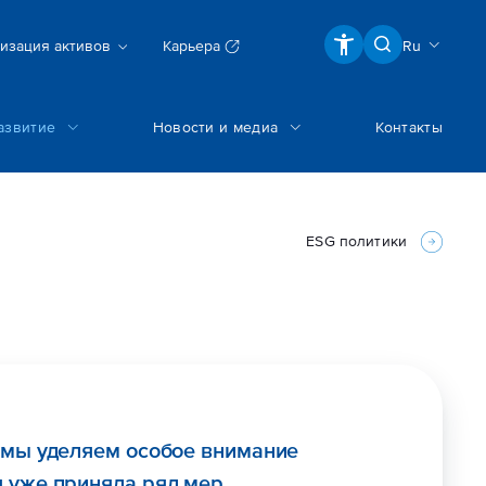
изация активов
Карьера
Ru
азвитие
Новости и медиа
Контакты
ESG политики
 мы уделяем особое внимание
 уже приняла ряд мер,