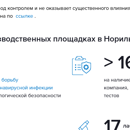
под контролем и не оказывает существенного влияния
пна по
ссылке
.
водственных площадках в Норил
> 
 борьбу
на наличи
онавирусной инфекции
компания, 
логической безопасности
тестов
17
ла