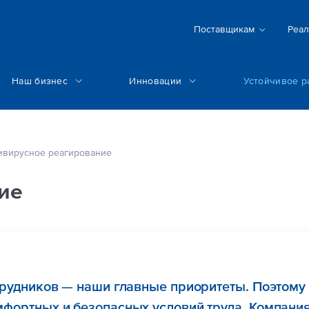
Поставщикам
Реал
Наш бизнес
Инновации
Устойчивое р
ивирусное реагирование
ие
трудников — наши главные приоритеты. Поэтому
фортных и безопасных условий труда. Компания